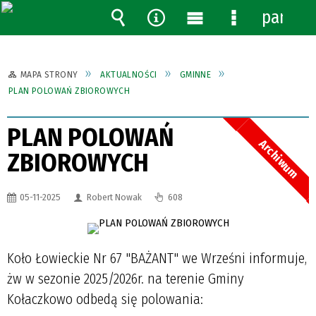
panel
Wyszukiwarka
Narzędzia
Menu
Menu
główne
szczegółowe
MAPA STRONY
AKTUALNOŚCI
GMINNE
PLAN POLOWAŃ ZBIOROWYCH
PLAN POLOWAŃ
Archiwum
ZBIOROWYCH
05-11-2025
Robert Nowak
608
Koło Łowieckie Nr 67 "BAŻANT" we Wrześni informuje,
żw w sezonie 2025/2026r. na terenie Gminy
Kołaczkowo odbedą się polowania: