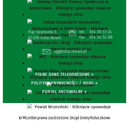
tel.
614 38 53 24
Plac Reymonta 3,
fax
614 38 54 88
62-306 Kołaczkowo
ug@kolaczkowo.pl
PEŁNE DANE TELEADRESOWE »
POLITYKA PRYWATNOŚCI / RODO »
PORTAL ARCHIWALNY »
© Wszelkie prawa zastrzeżone, Urząd Gminy Kołaczkowo