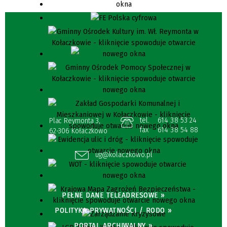
tel.
614 38 53 24
Plac Reymonta 3,
fax
614 38 54 88
62-306 Kołaczkowo
ug@kolaczkowo.pl
PEŁNE DANE TELEADRESOWE »
POLITYKA PRYWATNOŚCI / RODO »
PORTAL ARCHIWALNY »