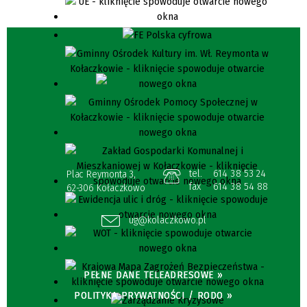
tel.
614 38 53 24
Plac Reymonta 3,
fax
614 38 54 88
62-306 Kołaczkowo
ug@kolaczkowo.pl
PEŁNE DANE TELEADRESOWE »
POLITYKA PRYWATNOŚCI / RODO »