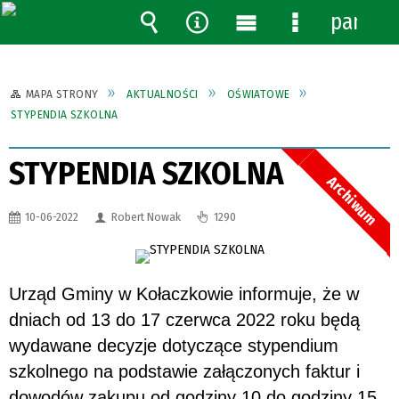
panel
Wyszukiwarka
Narzędzia
Menu
Menu
główne
szczegółowe
MAPA STRONY
AKTUALNOŚCI
OŚWIATOWE
STYPENDIA SZKOLNA
STYPENDIA SZKOLNA
Archiwum
10-06-2022
Robert Nowak
1290
Urząd Gminy w Kołaczkowie informuje, że w
dniach od 13 do 17 czerwca 2022 roku będą
wydawane decyzje dotyczące stypendium
szkolnego na podstawie załączonych faktur i
dowodów zakupu od godziny 10 do godziny 15.